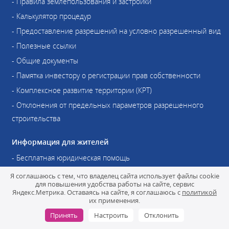
- Правила землепользования и застройки
- Калькулятор процедур
- Предоставление разрешений на условно разрешенный вид
- Полезные ссылки
- Общие документы
- Памятка инвестору о регистрации прав собственности
- Комплексное развитие территории (КРТ)
- Отклонения от предельных параметров разрешенного
строительства
Информация для жителей
- Бесплатная юридическая помощь
- Здравоохранение
Я соглашаюсь с тем, что владелец сайта использует файлы cookie
для повышения удобства работы на сайте, сервис
- Социальная сфера
Яндекс.Метрика. Оставаясь на сайте, я соглашаюсь с
политикой
их применения.
- Социальная защита
Принять
Настроить
Отклонить
- Краевое БТИ