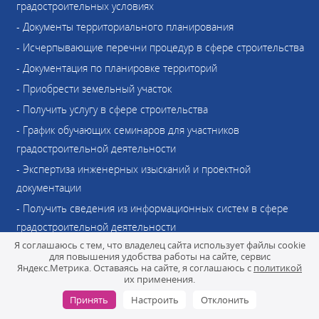
градостроительных условиях
- Документы территориального планирования
- Исчерпывающие перечни процедур в сфере строительства
- Документация по планировке территорий
- Приобрести земельный участок
- Получить услугу в сфере строительства
- График обучающих семинаров для участников
градостроительной деятельности
- Экспертиза инженерных изысканий и проектной
документации
- Получить сведения из информационных систем в сфере
градостроительной деятельности
Я соглашаюсь с тем, что владелец сайта использует файлы cookie
- Статистическая информация и иные сведения о
для повышения удобства работы на сайте, сервис
градостроительной деятельности
Яндекс.Метрика. Оставаясь на сайте, я соглашаюсь с
политикой
их применения.
- Правила землепользования и застройки
Принять
Настроить
Отклонить
- Калькулятор процедур