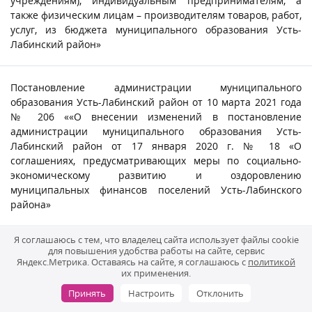
учреждениям), индивидуальным предпринимателям, а
также физическим лицам – производителям товаров, работ,
услуг, из бюджета муниципального образования Усть-
Лабинский район»
Постановление администрации муниципального
образования Усть-Лабинский район от 10 марта 2021 года
№ 206 ««О внесении изменений в постановление
администрации муниципального образования Усть-
Лабинский район от 17 января 2020 г. № 18 «О
соглашениях, предусматривающих меры по социально-
экономическому развитию и оздоровлению
муниципальных финансов поселений Усть-Лабинского
района»
Я соглашаюсь с тем, что владелец сайта использует файлы cookie
Постановление администрации муниципального
для повышения удобства работы на сайте, сервис
образования Усть-Лабинский район от 20 февраля 2021 г
Яндекс.Метрика. Оставаясь на сайте, я соглашаюсь с
политикой
их применения.
№149 "О внесении изменений в постановление АМО Усть-
Лабинский район от 31.01.2020 № 62 "Об утверждении
Принять
Настроить
Отклонить
бюджетного прогноза муниципального образования Усть-