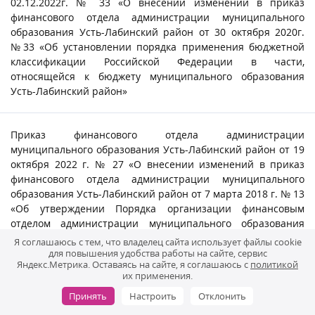
02.12.2022г. № 33 «О внесении изменений в приказ
финансового отдела администрации муниципального
образования Усть-Лабинский район от 30 октября 2020г.
№33 «Об установлении порядка применения бюджетной
классификации Российской Федерации в части,
относящейся к бюджету муниципального образования
Усть-Лабинский район»
Приказ финансового отдела администрации
муниципального образования Усть-Лабинский район от 19
октября 2022 г. № 27 «О внесении изменений в приказ
финансового отдела администрации муниципального
образования Усть-Лабинский район от 7 марта 2018 г. № 13
«Об утверждении Порядка организации финансовым
отделом администрации муниципального образования
Усть-Лабинский район исполнения, ведения учета и
Я соглашаюсь с тем, что владелец сайта использует файлы cookie
осуществления хранения исполнительных документов,
для повышения удобства работы на сайте, сервис
Яндекс.Метрика. Оставаясь на сайте, я соглашаюсь с
политикой
решений налоговых органов и документов, связанных с их
их применения.
исполнением »
Принять
Настроить
Отклонить