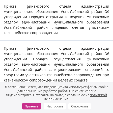
Приказ финансового отдела администрации
муниципального образования Усть-Лабинский район Об
утверждении Порядка открытия и ведения финансовым
отделом администрации муниципального образования
Усть-Лабинский район лицевых счетов участникам
казначейского сопровождения
Приказ финансового отдела администрации
муниципального образования Усть-Лабинский район Об
утверждении Порядка осуществления финансовым
отделом администрации муниципального образования
Усть-Лабинский район санкционирования операций со
средствами участников казначейского сопровождения при
казначейском сопровождении целевых средств
Я соглашаюсь с тем, что владелец сайта использует файлы cookie
для повышения удобства работы на сайте, сервис
Яндекс.Метрика. Оставаясь на сайте, я соглашаюсь с
политикой
Постановление администрации муниципального
их применения.
образования Усть-Лабинский район от 17 января 2022 г.
№19 «О внесении изменений в постановление
Принять
Настроить
Отклонить
администрации муниципального образования Усть-