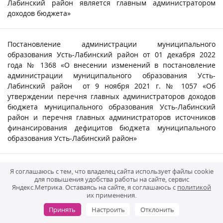
Лабинский район является главным администратором
доходов бюджета»
Постановление администрации муниципального
образования Усть-Лабинский район от 01 декабря 2022
года № 1368 «О внесении изменений в постановление
администрации муниципального образования Усть-
Лабинский район от 9 ноября 2021 г. № 1057 «Об
утверждении перечня главных администраторов доходов
бюджета муниципального образования Усть-Лабинский
район и перечня главных администраторов источников
финансирования дефицитов бюджета муниципального
образования Усть-Лабинский район»
Приказ финансового отдела администрации
Я соглашаюсь с тем, что владелец сайта использует файлы cookie
муниципального образования Усть-Лабинский район от
для повышения удобства работы на сайте, сервис
Яндекс.Метрика. Оставаясь на сайте, я соглашаюсь с
политикой
02.12.2022г. № 33 «О внесении изменений в приказ
их применения.
финансового отдела администрации муниципального
Принять
Настроить
Отклонить
образования Усть-Лабинский район от 30 октября 2020г.
№33 «Об установлении порядка применения бюджетной