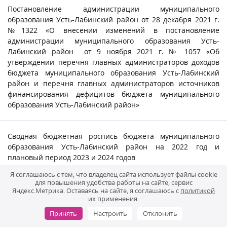
Постановление администрации муниципального
образования Усть-Лабинский район от 28 декабря 2021 г.
№1322 «О внесении изменений в постановление
администрации муниципального образования Усть-
Лабинский район от 9 ноября 2021 г. № 1057 «Об
утверждении перечня главных администраторов доходов
бюджета муниципального образования Усть-Лабинский
район и перечня главных администраторов источников
финансирования дефицитов бюджета муниципального
образования Усть-Лабинский район»
Сводная бюджетная роспись бюджета муниципального
образования Усть-Лабинский район на 2022 год и
плановый период 2023 и 2024 годов
Я соглашаюсь с тем, что владелец сайта использует файлы cookie
для повышения удобства работы на сайте, сервис
Постановление администрации муниципального
Яндекс.Метрика. Оставаясь на сайте, я соглашаюсь с
политикой
их применения.
образования Усть-Лабинский район Краснодарского края
от 22 декабря 2021 г. №1303 «О внесении изменений в
Принять
Настроить
Отклонить
постановление администрации муниципального