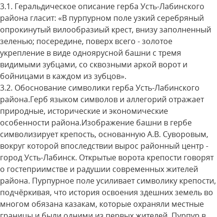
3.1. Геральдическое описание герба Усть-Лабинского
района гласит: «В пурпурном поле узкий серебряный
опрокинутый вилообразиый крест, внизу заполненный
зеленью; посередине, поверх всего - золотое
укрепление в виде одноярусной башни с тремя
видимыми зубцами, со сквозными аркой ворот и
бойницами в каждом из зубцов».
3.2. Обоснование символики герба Усть-Лабинского
района.Герб языком символов и аллегорий отражает
природные, исторические и экономические
особенности района.Изображение башни в гербе
символизирует крепость, основанную А.В. Суворовым,
вокруг которой впоследствии вырос районный центр -
город Усть-Лабинск. Открытые ворота крепости говорят
о гостеприимстве и радушии современных жителей
района. Пурпурное поле усиливает символику крепости,
подчёркивая, что история освоения здешних земель во
многом обязана казакам, которые охраняли местные
границы и были одними из первых жителей. Пурпур в