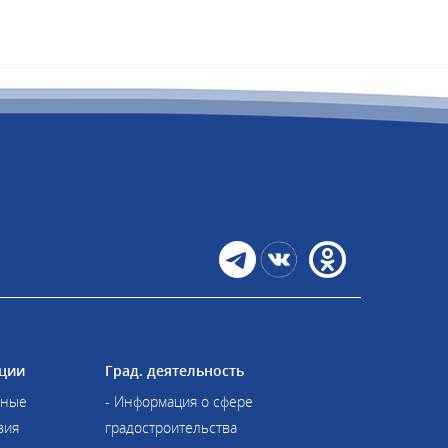
ции
Град. деятельность
иные
- Информация о сфере
вия
градостроительства