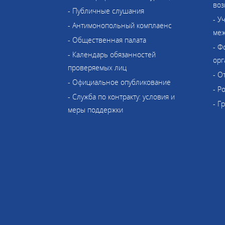
воз
- Публичные слушания
- У
- Антимонопольный комплаенс
меж
- Общественная палата
- Ф
- Календарь обязанностей
орг
проверяемых лиц
- О
- Официальное опубликование
- Р
- Служба по контракту: условия и
- Г
меры поддержки