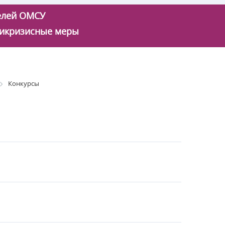
телей ОМСУ
икризисные меры
Конкурсы