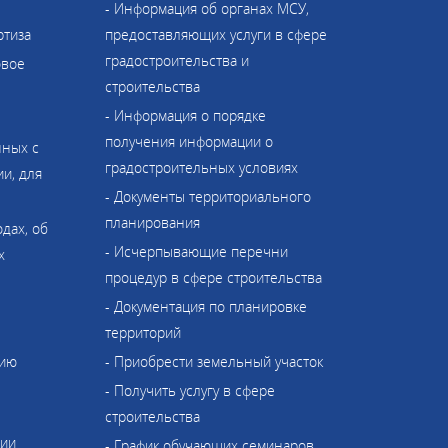
- Информация об органах МСУ,
ртиза
предоставляющих услуги в сфере
градостроительства и
овое
строительства
- Информация о порядке
получения информации о
нных с
градостроительных условиях
и, для
- Документы территориального
планирования
одах, об
- Исчерпывающие перечни
х
процедур в сфере строительства
- Документация по планировке
территорий
нию
- Приобрести земельный участок
- Получить услугу в сфере
строительства
ции
- График обучающих семинаров