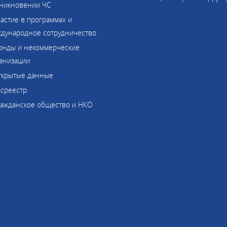
никновении ЧС
частие в программах и
дународное сотрудничество
онды и некоммерческие
анизации
ткрытые данные
осреестр
ражданское общество и НКО