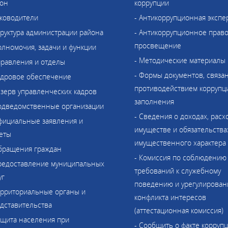
он
коррупции
уководители
- Антикоррупционная экспе
труктура администрации района
- Антикоррупционное прав
просвещение
олномочия, задачи и функции
- Методические материалы
правления и отделы
- Формы документов, связа
адровое обеспечение
противодействием коррупци
езерв управленческих кадров
заполнения
одведомственные организации
- Сведения о доходах, расх
фициальные заявления и
имуществе и обязательства
еты
имущественного характера
бращения граждан
- Комиссия по соблюдению
редоставление муниципальных
требований к служебному
уг
поведению и урегулирова
ерриториальные органы и
конфликта интересов
дставительства
(аттестационная комиссия)
ащита населения при
- Сообщить о факте корруп