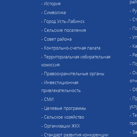
рай
- История
- Р
- Символика
- С
- Город Усть-Лабинск
- П
- Сельские поселения
- У
- Совет района
- К
- Контрольно-счетная палата
- Р
- Территориальная избирательная
- П
комиссия
- О
- Правоохранительные органы
отч
- Инвестиционная
- О
привлекательность
- П
- СМИ
усл
- Целевые программы
- Т
- Сельское хозяйство
пре
- Организации ЖКХ
- З
- Стандарт развития конкуренции