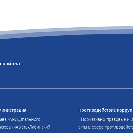
о района
министрация
Противодействие корруп
лава муниципального
- Нормативно-правовые и 
азования Усть-Лабинский
акты в сфере противодейст