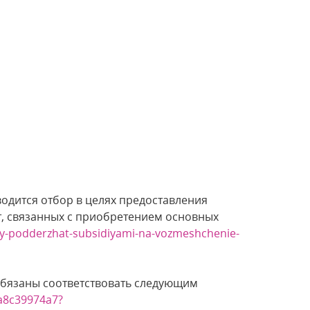
одится отбор в целях предоставления
т, связанных с приобретением основных
ey-podderzhat-subsidiyami-na-vozmeshchenie-
 обязаны соответствовать следующим
ca8c39974a7?