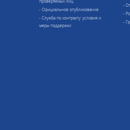
проверяемых лиц
- О
- Официальное опубликование
- Р
- Служба по контракту: условия и
- Г
меры поддержки