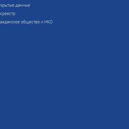
ткрытые данные
осреестр
ражданское общество и НКО