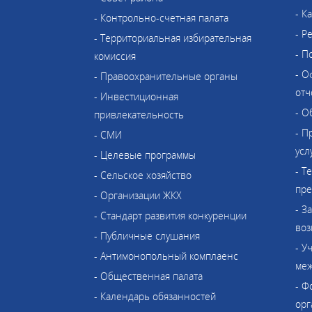
- К
- Контрольно-счетная палата
- Р
- Территориальная избирательная
- П
комиссия
- О
- Правоохранительные органы
отч
- Инвестиционная
- О
привлекательность
- П
- СМИ
усл
- Целевые программы
- Т
- Сельское хозяйство
пре
- Организации ЖКХ
- З
- Стандарт развития конкуренции
воз
- Публичные слушания
- У
- Антимонопольный комплаенс
меж
- Общественная палата
- Ф
- Календарь обязанностей
орг