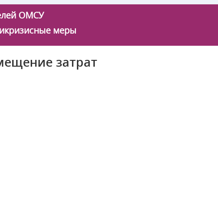
телей ОМСУ
икризисные меры
мещение затрат