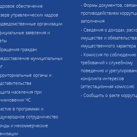
- Формы документов, связа
адровое обеспечение
противодействием коррупци
езерв управленческих кадров
заполнения
одведомственные организации
- Сведения о доходах, расх
фициальные заявления и
имуществе и обязательства
еты
имущественного характера
бращения граждан
- Комиссия по соблюдению
редоставление муниципальных
требований к служебному
уг
поведению и урегулирова
ерриториальные органы и
конфликта интересов
дставительства
(аттестационная комиссия)
ащита населения при
- Сообщить о факте корруп
никновении ЧС
частие в программах и
дународное сотрудничество
онды и некоммерческие
анизации