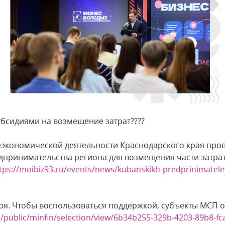
бсидиями на возмещение затрат????
экономической деятельности Краснодарского края пров
едпринимательства региона для возмещения части затра
tps://moibiz93.ru/events/news/kubanskikh-predprinimatel
ября. Чтобы воспользоваться поддержкой, субъекты МСП
u/public/minfin/selection/view/6b34b255-329b-4203-89b8-f