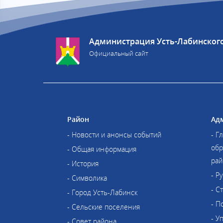
Администрация Усть-Лабинског
Официальный сайт
Район
Ад
- Новости и анонсы событий
- Г
обр
- Общая информация
рай
- История
- Р
- Символика
- С
- Город Усть-Лабинск
- П
- Сельские поселения
- У
- Совет района