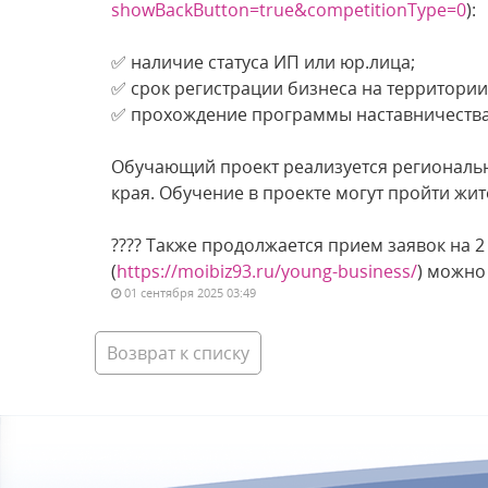
showBackButton=true&competitionType=0
):
✅ наличие статуса ИП или юр.лица;
✅ срок регистрации бизнеса на территори
✅ прохождение программы наставничества 
Обучающий проект реализуется региональн
края. Обучение в проекте могут пройти жите
???? Также продолжается прием заявок на 
(
https://moibiz93.ru/young-business/
) можно
01 сентября 2025 03:49
Возврат к списку