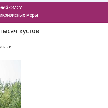
телей ОМСУ
икризисные меры
тысяч кустов
конопли