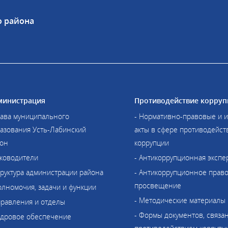
о района
министрация
Противодействие корруп
лава муниципального
- Нормативно-правовые и 
азования Усть-Лабинский
акты в сфере противодейст
он
коррупции
уководители
- Антикоррупционная экспе
труктура администрации района
- Антикоррупционное прав
просвещение
олномочия, задачи и функции
- Методические материалы
правления и отделы
- Формы документов, связа
адровое обеспечение