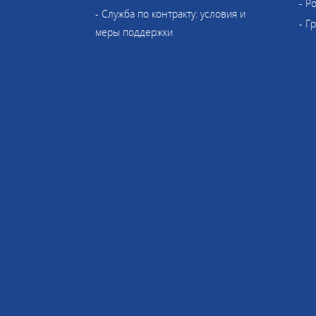
- Р
- Служба по контракту: условия и
- Г
меры поддержки