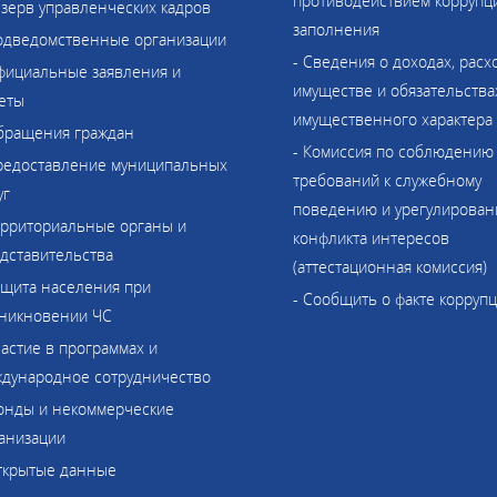
противодействием коррупци
езерв управленческих кадров
заполнения
одведомственные организации
- Сведения о доходах, расх
фициальные заявления и
имуществе и обязательства
еты
имущественного характера
бращения граждан
- Комиссия по соблюдению
редоставление муниципальных
требований к служебному
уг
поведению и урегулирова
ерриториальные органы и
конфликта интересов
дставительства
(аттестационная комиссия)
ащита населения при
- Сообщить о факте корруп
никновении ЧС
частие в программах и
дународное сотрудничество
онды и некоммерческие
анизации
ткрытые данные