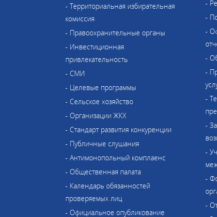
- Р
- Территориальная избирательная
- П
комиссия
- О
- Правоохранительные органы
отч
- Инвестиционная
- О
привлекательность
- П
- СМИ
усл
- Целевые программы
- Т
- Сельское хозяйство
пре
- Организации ЖКХ
- З
- Стандарт развития конкуренции
воз
- Публичные слушания
- У
- Антимонопольный комплаенс
меж
- Общественная палата
- Ф
- Календарь обязанностей
орг
проверяемых лиц
- О
- Официальное опубликование