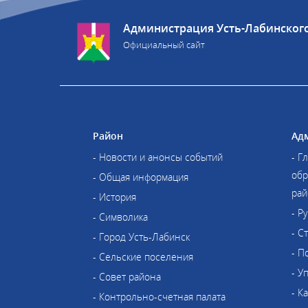
Администрация Усть-Лабинског
Официальный сайт
Район
Ад
- Новости и анонсы событий
- Г
обр
- Общая информация
рай
- История
- Р
- Символика
- С
- Город Усть-Лабинск
- П
- Сельские поселения
- У
- Совет района
- К
- Контрольно-счетная палата