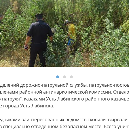
лений дорожно-патрульной службы, патрульно-постов
членами районной антинаркотической комиссии, Отдел
 патруля", казаками Усть-Лабинского районного казачь
е города Усть-Лабинска.
иками заинтересованных ведомств скосили, вырвали и
 специально отведенном безопасном месте. Всего уничт