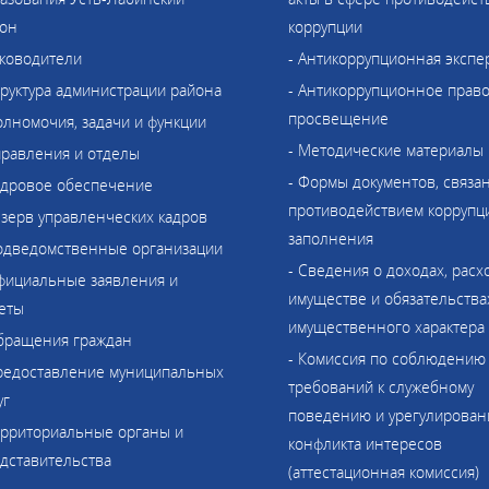
он
коррупции
уководители
- Антикоррупционная экспе
труктура администрации района
- Антикоррупционное прав
просвещение
олномочия, задачи и функции
- Методические материалы
правления и отделы
- Формы документов, связа
адровое обеспечение
противодействием коррупци
езерв управленческих кадров
заполнения
одведомственные организации
- Сведения о доходах, расх
фициальные заявления и
имуществе и обязательства
еты
имущественного характера
бращения граждан
- Комиссия по соблюдению
редоставление муниципальных
требований к служебному
уг
поведению и урегулирова
ерриториальные органы и
конфликта интересов
дставительства
(аттестационная комиссия)