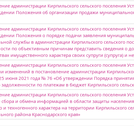
ние администрации Кирпильского сельского поселения Усть
ждении Положения об организации продажи муниципально
ние администрации Кирпильского сельского поселения Усть
ждении Положения о порядке подачи заявления муниципал
ьной службы в администрации Кирпильского сельского посе
ости по объективным причинам представить сведения о дох
твах имущественного характера своих супруги (супруга) и 
ние администрации Кирпильского сельского поселения Усть
ии изменений в постановление администрации Кирпильског
 25 июня 2021 года № 76 «Об утверждении Порядка принят
 задолженности по платежам в бюджет Кирпильского сельск
ние администрации Кирпильского сельского поселения Усть
е сбора и обмена информацией в области защиты населения
 и техногенного характера на территории Кирпильского се
ьного района Краснодарского края»