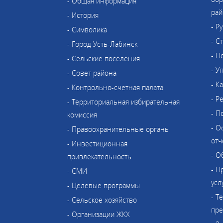
- Общая информация
рай
- История
- Р
- Символика
- С
- Город Усть-Лабинск
- П
- Сельские поселения
- У
- Совет района
- К
- Контрольно-счетная палата
- Р
- Территориальная избирательная
- П
комиссия
- О
- Правоохранительные органы
отч
- Инвестиционная
- О
привлекательность
- П
- СМИ
усл
- Целевые программы
- Т
- Сельское хозяйство
пре
- Организации ЖКХ