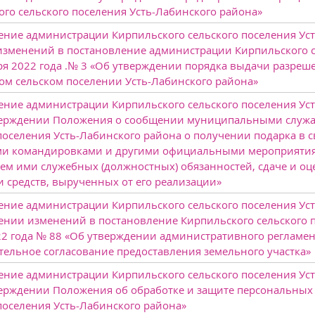
го сельского поселения Усть-Лабинского района»
ние администрации Кирпильского сельского поселения Уст
изменений в постановление администрации Кирпильского с
ря 2022 года .№ 3 «Об утверждении порядка выдачи разреш
ом сельском поселении Усть-Лабинского района»
ние администрации Кирпильского сельского поселения Усть
верждении Положения о сообщении муниципальными служ
поселения Усть-Лабинского района о получении подарка в
и командировками и другими официальными мероприятиями
м ими служебных (должностных) обязанностей, сдаче и оце
 средств, вырученных от его реализации»
ние администрации Кирпильского сельского поселения Усть
ении изменений в постановление Кирпильского сельского п
22 года № 88 «Об утверждении административного регламе
ельное согласование предоставления земельного участка»
ние администрации Кирпильского сельского поселения Усть
верждении Положения об обработке и защите персональных
поселения Усть-Лабинского района»