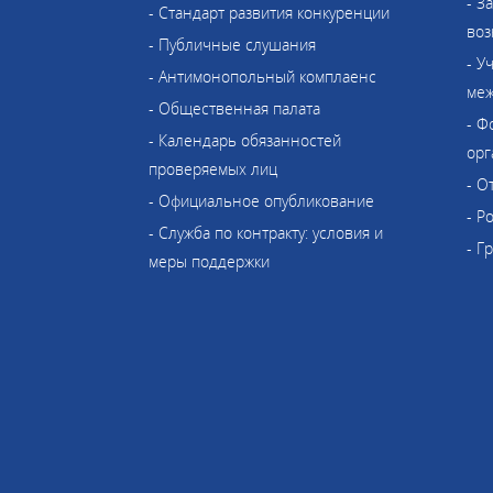
- З
- Стандарт развития конкуренции
воз
- Публичные слушания
- У
- Антимонопольный комплаенс
меж
- Общественная палата
- Ф
- Календарь обязанностей
орг
проверяемых лиц
- О
- Официальное опубликование
- Р
- Служба по контракту: условия и
- Г
меры поддержки