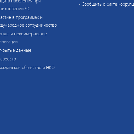
ащита населения при
- Сообщить о факте корруп
никновении ЧС
частие в программах и
дународное сотрудничество
онды и некоммерческие
анизации
ткрытые данные
осреестр
ражданское общество и НКО