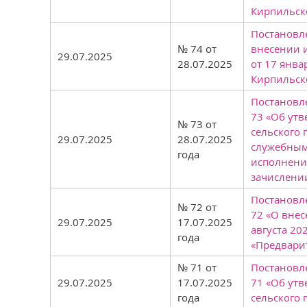
Кирпильско
Постановле
№ 74 от
внесении 
29.07.2025
28.07.2025
от 17 янва
Кирпильск
Постановле
73 «Об ут
№ 73 от
сельского 
29.07.2025
28.07.2025
служебным
года
исполнение
зачислении
Постановле
№ 72 от
72 «О внес
29.07.2025
17.07.2025
августа 20
года
«Предварит
№ 71 от
Постановле
29.07.2025
17.07.2025
71 «Об ут
года
сельского 