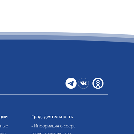
ции
Град. деятельность
иные
- Информация о сфере
вия
градостроительства