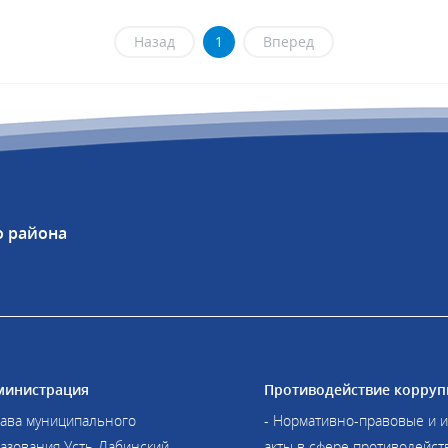
Назад
1
Вперед
о района
министрация
Противодействие корруп
лава муниципального
- Нормативно-правовые и 
азования Усть-Лабинский
акты в сфере противодейст