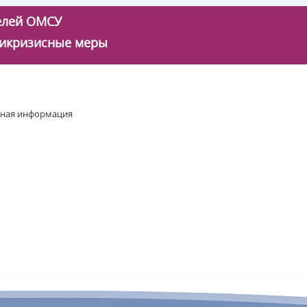
телей ОМСУ
икризисные меры
иная информация