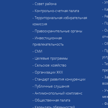
- У
- Совет района
- К
- Контрольно-счетная палата
- Р
- Территориальная избирательная
- П
комиссия
- О
- Правоохранительные органы
отч
- Инвестиционная
- О
привлекательность
- П
- СМИ
усл
- Целевые программы
- Т
- Сельское хозяйство
пре
- Организации ЖКХ
- З
- Стандарт развития конкуренции
воз
- Публичные слушания
- У
- Антимонопольный комплаенс
меж
- Общественная палата
- Ф
- Календарь обязанностей