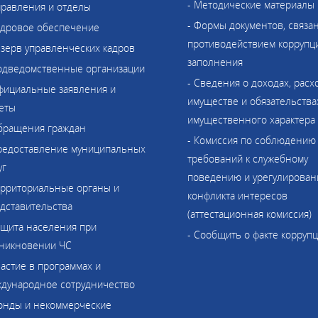
- Методические материалы
правления и отделы
- Формы документов, связа
адровое обеспечение
противодействием коррупци
езерв управленческих кадров
заполнения
одведомственные организации
- Сведения о доходах, расх
фициальные заявления и
имуществе и обязательства
еты
имущественного характера
бращения граждан
- Комиссия по соблюдению
редоставление муниципальных
требований к служебному
уг
поведению и урегулирова
ерриториальные органы и
конфликта интересов
дставительства
(аттестационная комиссия)
ащита населения при
- Сообщить о факте корруп
никновении ЧС
частие в программах и
дународное сотрудничество
онды и некоммерческие