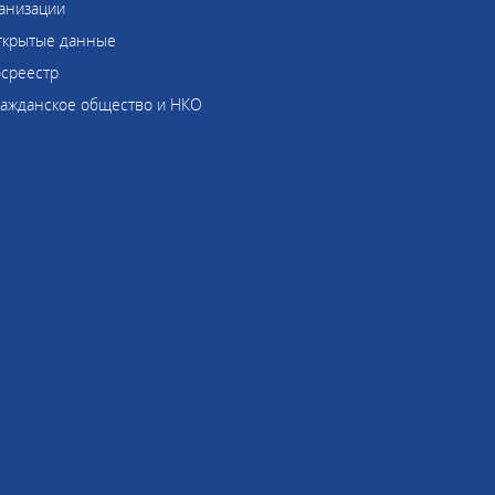
анизации
ткрытые данные
осреестр
ражданское общество и НКО