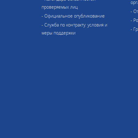
орг
проверяемых лиц
- О
- Официальное опубликование
- Р
- Служба по контракту: условия и
- Г
меры поддержки