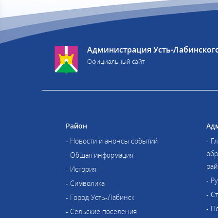
Администрация Усть-Лабинског
Официальный сайт
Район
Ад
- Новости и анонсы событий
- Г
обр
- Общая информация
рай
- История
- Р
- Символика
- С
- Город Усть-Лабинск
- П
- Сельские поселения