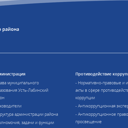
о района
министрация
Противодействие корруп
лава муниципального
- Нормативно-правовые и 
азования Усть-Лабинский
акты в сфере противодейст
он
коррупции
уководители
- Антикоррупционная экспе
труктура администрации района
- Антикоррупционное прав
просвещение
олномочия, задачи и функции