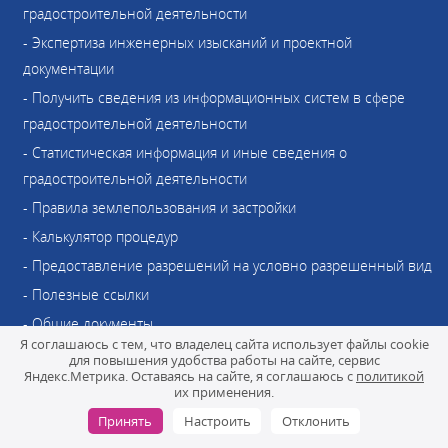
градостроительной деятельности
- Экспертиза инженерных изысканий и проектной
документации
- Получить сведения из информационных систем в сфере
градостроительной деятельности
- Статистическая информация и иные сведения о
градостроительной деятельности
- Правила землепользования и застройки
- Калькулятор процедур
- Предоставление разрешений на условно разрешенный вид
- Полезные ссылки
- Общие документы
Я соглашаюсь с тем, что владелец сайта использует файлы cookie
- Памятка инвестору о регистрации прав собственности
для повышения удобства работы на сайте, сервис
Яндекс.Метрика. Оставаясь на сайте, я соглашаюсь с
политикой
- Комплексное развитие территории (КРТ)
их применения.
- Отклонения от предельных параметров разрешенного
Принять
Настроить
Отклонить
строительства