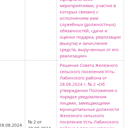
мероприятиями, участие в
которых связано с
исполнением ими
служебных (должностных)
обязанностей, сдачи и
оценки подарка, реализации
(выкупа) и зачисления
средств, вырученных от его
реализации»
Решение Совета Железного
сельского поселения Усть-
Лабинского района от
28.08.2024 г. № 2 «Об
утверждении Положения о
порядке уведомления
лицами, замещающими
муниципальные должности
Железного сельского
№ 2 от
поселения Усть-Лабинского
28.08.2024
28.08.2024
района о возникновении