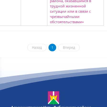
района, оказавшимся в
трудной жизненной
ситуации или в связи с
чрезвычайными
обстоятельствами»
Назад
1
Вперед